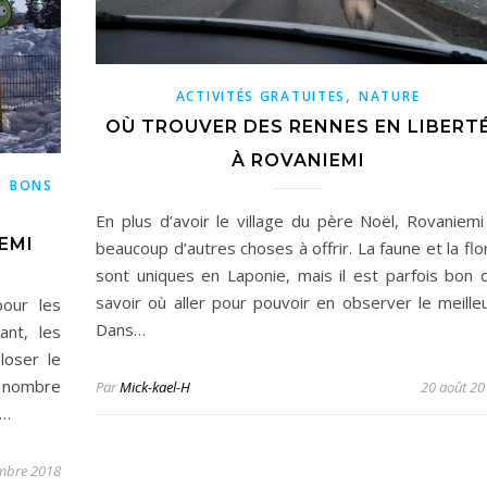
,
ACTIVITÉS GRATUITES
NATURE
OÙ TROUVER DES RENNES EN LIBERT
À ROVANIEMI
,
BONS
En plus d’avoir le village du père Noël, Rovaniemi
EMI
beaucoup d’autres choses à offrir. La faune et la flo
sont uniques en Laponie, mais il est parfois bon 
savoir où aller pour pouvoir en observer le meilleu
pour les
Dans…
nt, les
loser le
 nombre
Par
Mick-kael-H
20 août 20
s…
mbre 2018