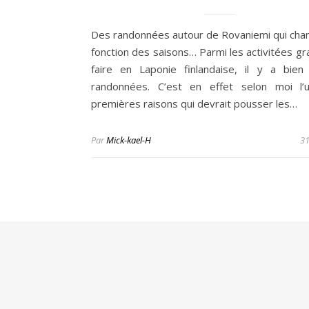
Des randonnées autour de Rovaniemi qui cha
fonction des saisons… Parmi les activitées gr
faire en Laponie finlandaise, il y a bien
randonnées. C’est en effet selon moi l’
premières raisons qui devrait pousser les…
Par
Mick-kael-H
31