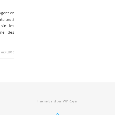
ngent en
atuites à
 sûr les
une des
 mai 2018
Thème Bard par
WP Royal
.