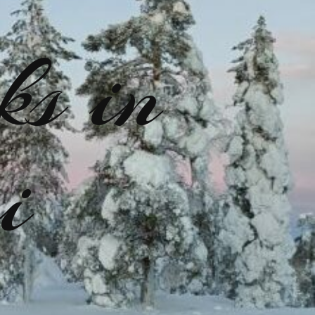
ks in
i