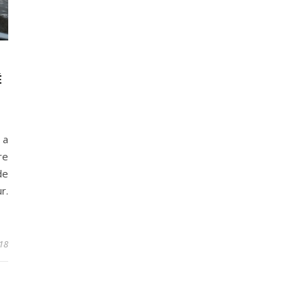
É
 a
re
de
r.
18