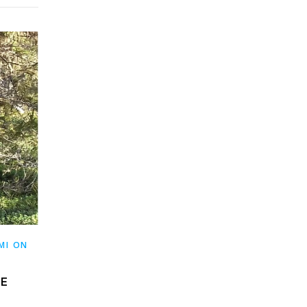
MI ON
E