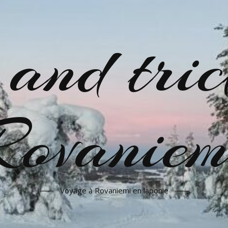
 and tric
Rovaniem
Voyage à Rovaniemi en laponie