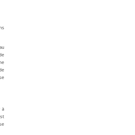
ns
 au
de
me
de
se
 à
st
se