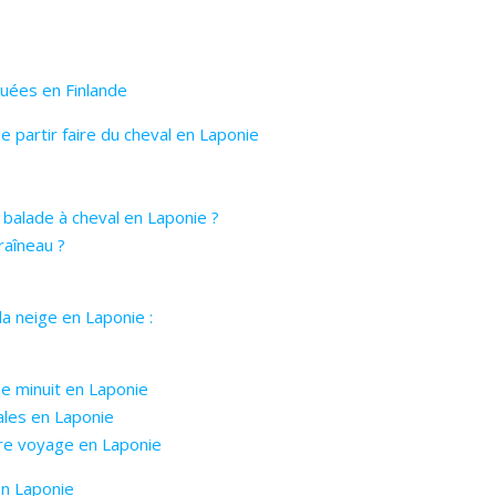
quées en Finlande
 partir faire du cheval en Laponie
e balade à cheval en Laponie ?
raîneau ?
la neige en Laponie :
de minuit en Laponie
ales en Laponie
otre voyage en Laponie
en Laponie