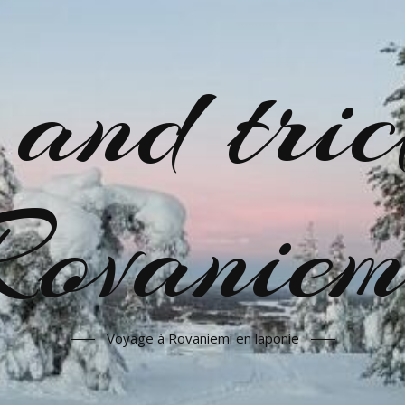
 and tric
Rovaniem
Voyage à Rovaniemi en laponie