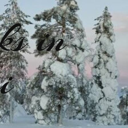
ks in
i