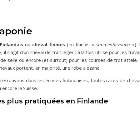
Laponie
Finlandais
ou
cheval finnois
(en finnois «
suomenhevonen
»). 
il s’agit d’un cheval de trait léger : à la fois utilisé pour les trav
 de selle ou encore (et surtout) pour les courses de trot attelé.
hevaux portent, en majorité, une robe alezane.
us retrouvons dans les écuries finlandaises, toutes races de chev
u encore la Suisse.
es plus pratiquées en Finlande