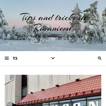
Tips and tricks in
Rovaniemi
Voyage à Rovaniemi en laponie