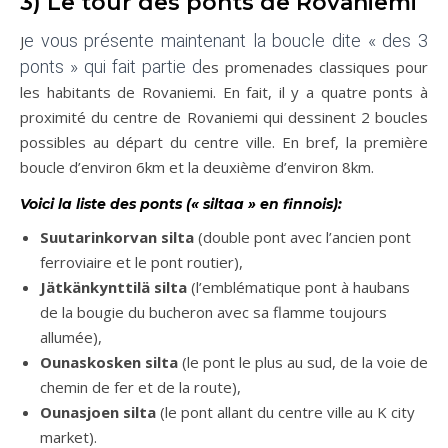
3) Le tour des ponts de Rovaniemi
e vous présente maintenant la boucle dite « des 3
J
ponts » qui fait partie d
es promenades classiques pour
les habitants de Rovaniemi. En fait, il y a quatre ponts à
proximité du centre de Rovaniemi qui dessinent 2 boucles
possibles au départ du centre ville. En bref, la première
boucle d’environ 6km et la deuxième d’environ 8km.
Voici la liste des ponts (« siltaa » en finnois):
Suutarinkorvan silta
(double pont avec l’ancien pont
ferroviaire et le pont routier),
Jätkänkynttilä silta
(l’emblématique pont à haubans
de la bougie du bucheron avec sa flamme toujours
allumée),
Ounaskosken silta
(le pont le plus au sud, de la voie de
chemin de fer et de la route),
Ounasjoen silta
(le pont allant du centre ville au K city
market).