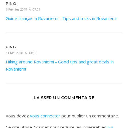
PING :
6 Février 2019 À 07:09
Guide français à Rovaniemi - Tips and tricks in Rovaniemi
PING :
31 Mai 2018 À 14:32
Hiking around Rovaniemi - Good tips and great deals in
Rovaniemi
LAISSER UN COMMENTAIRE
Vous devez
vous connecter
pour publier un commentaire.
Ce site utilise Akismet pour réduire les indésirables.
En